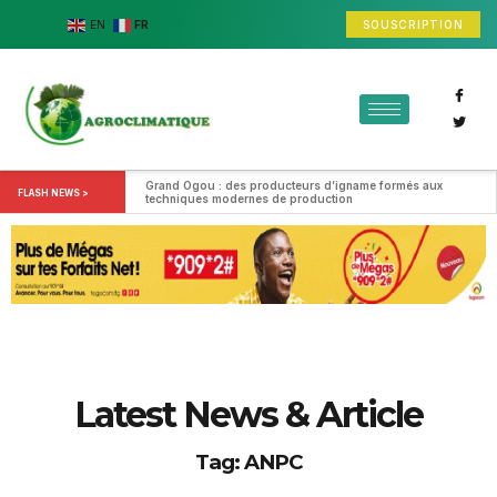
SOUSCRIPTION
EN
FR
Grand Ogou : des producteurs d’igname formés aux 
FLASH NEWS >
techniques modernes de production
Latest News & Article
Tag: ANPC