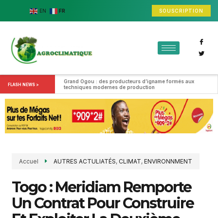
SOUSCRIPTION
EN
FR
Grand Ogou : des producteurs d’igname formés aux 
FLASH NEWS >
techniques modernes de production
Accuel
AUTRES ACTULIATÉS
,
CLIMAT
,
ENVIRONNMENT
Togo : Meridiam Remporte
Un Contrat Pour Construire