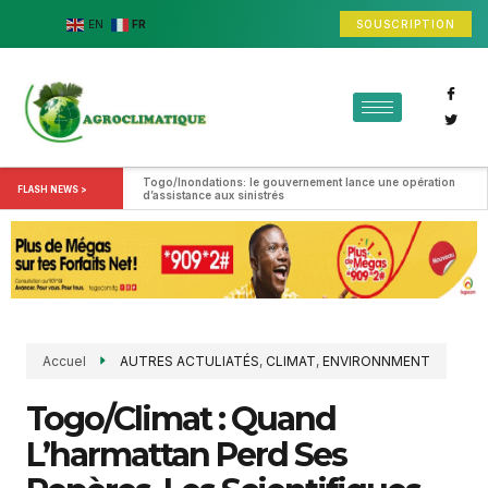
SOUSCRIPTION
EN
FR
Togo/Inondations: le gouvernement lance une opération 
FLASH NEWS >
d’assistance aux sinistrés
Accuel
AUTRES ACTULIATÉS
,
CLIMAT
,
ENVIRONNMENT
Togo/Climat : Quand
L’harmattan Perd Ses