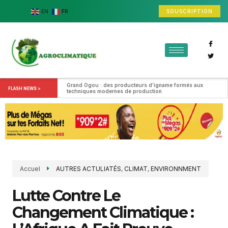
SOUSCRIPTION
EN
FR
Grand Ogou : des producteurs d’igname formés aux 
FLASH NEWS >
techniques modernes de production
Accuel
AUTRES ACTULIATÉS
,
CLIMAT
,
ENVIRONNMENT
Lutte Contre Le
Changement Climatique :