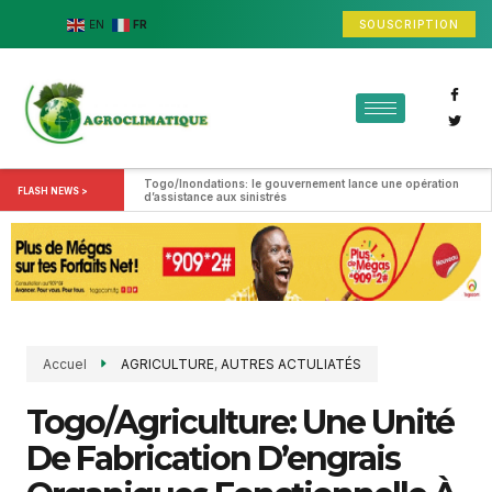
SOUSCRIPTION
EN
FR
Togo/Inondations: le gouvernement lance une opération 
FLASH NEWS >
d’assistance aux sinistrés
Accuel
AGRICULTURE
,
AUTRES ACTULIATÉS
Togo/Agriculture: Une Unité
De Fabrication D’engrais