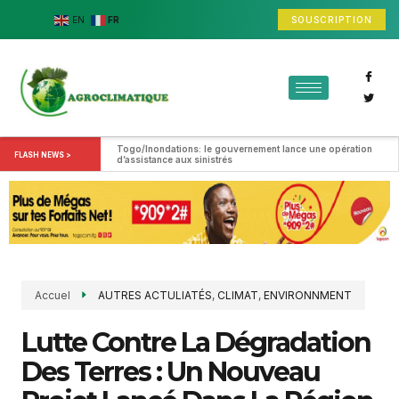
SOUSCRIPTION
EN
FR
Togo/Inondations: le gouvernement lance une opération 
FLASH NEWS >
d’assistance aux sinistrés
Accuel
AUTRES ACTULIATÉS
,
CLIMAT
,
ENVIRONNMENT
Lutte Contre La Dégradation
Des Terres : Un Nouveau