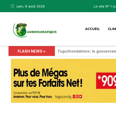
sam, 8 août 2026
Le site N° 1 s
ACCUEIL
CLI
FLASH NEWS >
Togo/Inondations: le gouvernem