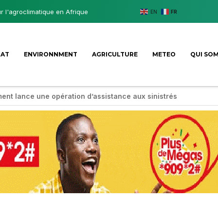
ur l'agroclimatique en Afrique
EN
FR
MAT
ENVIRONNMENT
AGRICULTURE
METEO
QUI SO
ent lance une opération d’assistance aux sinistrés