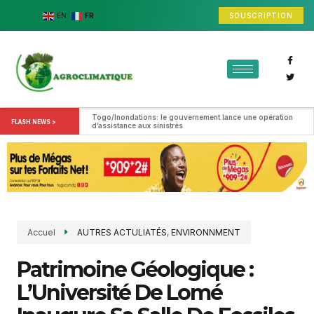
SOUSCRIPTION
EN
FR
Togo/Inondations: le gouvernement lance une opération 
FLASH NEWS >
d’assistance aux sinistrés
Accuel
AUTRES ACTULIATÉS
,
ENVIRONNMENT
Patrimoine Géologique :
L’Université De Lomé