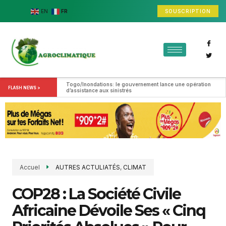
SOUSCRIPTION
EN
FR
Togo/Inondations: le gouvernement lance une opération 
FLASH NEWS >
d’assistance aux sinistrés
Accuel
AUTRES ACTULIATÉS
,
CLIMAT
COP28 : La Société Civile
Africaine Dévoile Ses « Cinq