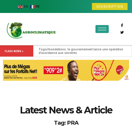
SOUSCRIPTION
EN
FR
Togo/Inondations: le gouvernement lance une opération 
FLASH NEWS >
d’assistance aux sinistrés
Latest News & Article
Tag: PRA