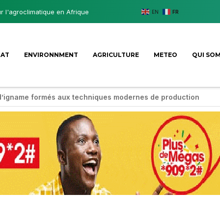
ur l'agroclimatique en Afrique
EN
FR
MAT
ENVIRONNMENT
AGRICULTURE
METEO
QUI SO
d’igname formés aux techniques modernes de production