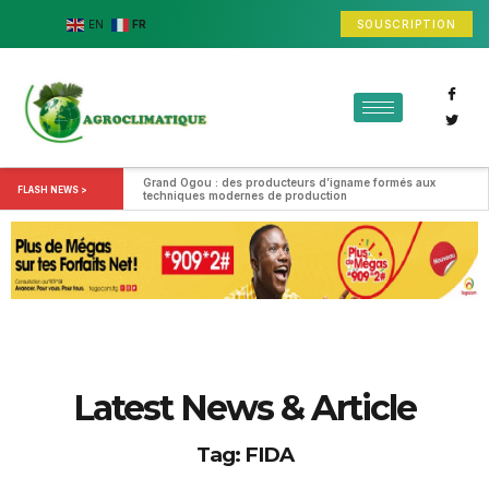
SOUSCRIPTION
EN
FR
Grand Ogou : des producteurs d’igname formés aux 
FLASH NEWS >
techniques modernes de production
Latest News & Article
Tag: FIDA