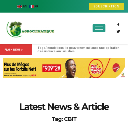
SOUSCRIPTION
EN
FR
Togo/Inondations: le gouvernement lance une opération 
FLASH NEWS >
d’assistance aux sinistrés
Latest News & Article
Tag: CBIT