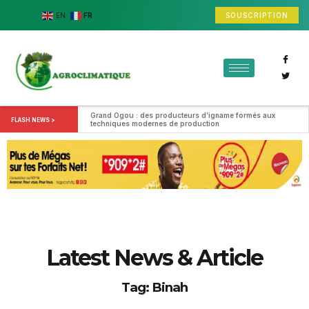
SOUSCRIPTION
EN
FR
Grand Ogou : des producteurs d’igname formés aux 
FLASH NEWS >
techniques modernes de production
Latest News & Article
Tag: Binah