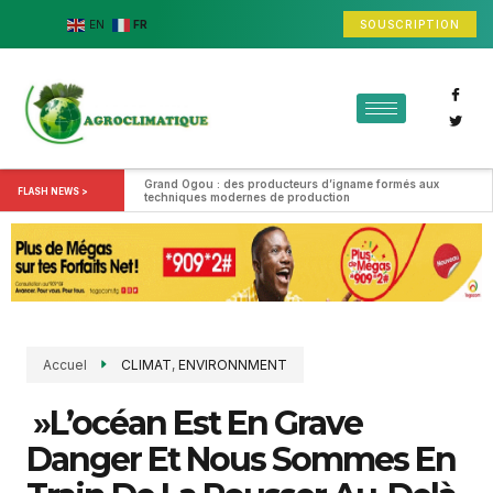
SOUSCRIPTION
EN
FR
Grand Ogou : des producteurs d’igname formés aux 
FLASH NEWS >
techniques modernes de production
Accuel
CLIMAT
,
ENVIRONNMENT
»L’océan Est En Grave
Danger Et Nous Sommes En