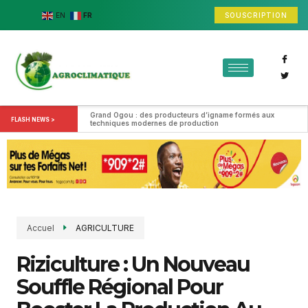
SOUSCRIPTION
EN
FR
Grand Ogou : des producteurs d’igname formés aux 
FLASH NEWS >
techniques modernes de production
Accuel
AGRICULTURE
Riziculture : Un Nouveau
Souffle Régional Pour