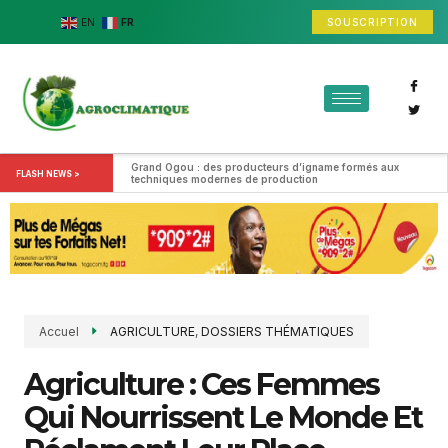
SOUSCRIPTION
EN
FR
Grand Ogou : des producteurs d’igname formés aux 
FLASH NEWS >
techniques modernes de production
Accuel
AGRICULTURE
,
DOSSIERS THÉMATIQUES
Agriculture : Ces Femmes
Qui Nourrissent Le Monde Et