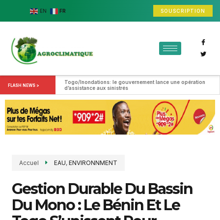
SOUSCRIPTION
EN
FR
Togo/Inondations: le gouvernement lance une opération 
FLASH NEWS >
d’assistance aux sinistrés
Accuel
EAU
,
ENVIRONNMENT
Gestion Durable Du Bassin
Du Mono : Le Bénin Et Le