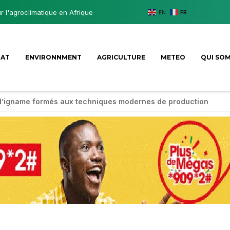
ur l'agroclimatique en Afrique
EN
FR
MAT
ENVIRONNMENT
AGRICULTURE
METEO
QUI SO
d’igname formés aux techniques modernes de production