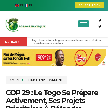
SOUSCRIPTION
EN
FR
Togo/Inondations: le gouvernement lance une opération 
FLASH NEWS >
d’assistance aux sinistrés
Accuel
CLIMAT
,
ENVIRONNMENT
COP 29 : Le Togo Se Prépare
Activement, Ses Projets