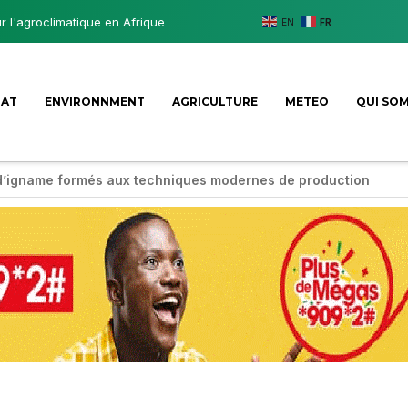
ur l'agroclimatique en Afrique
EN
FR
MAT
ENVIRONNMENT
AGRICULTURE
METEO
QUI SO
d’igname formés aux techniques modernes de production