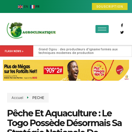
SOUSCRIPTION
EN
FR
Grand Ogou : des producteurs d’igname formés aux 
FLASH NEWS >
techniques modernes de production
Accuel
PECHE
Pêche Et Aquaculture : Le
Togo Possède Désormais Sa