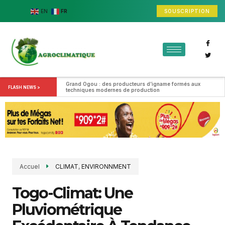
SOUSCRIPTION
EN
FR
Grand Ogou : des producteurs d’igname formés aux 
FLASH NEWS >
techniques modernes de production
Accuel
CLIMAT
,
ENVIRONNMENT
Togo-Climat: Une
Pluviométrique