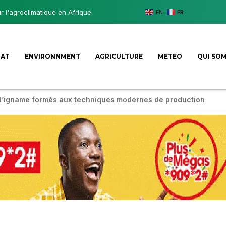
ur l'agroclimatique en Afrique
EN
FR
MAT
ENVIRONNMENT
AGRICULTURE
METEO
QUI SO
d’igname formés aux techniques modernes de production