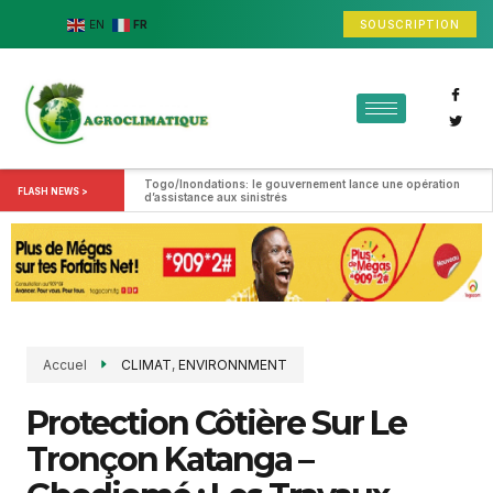
SOUSCRIPTION
EN
FR
Togo/Inondations: le gouvernement lance une opération 
FLASH NEWS >
d’assistance aux sinistrés
Accuel
CLIMAT
,
ENVIRONNMENT
Protection Côtière Sur Le
Tronçon Katanga –