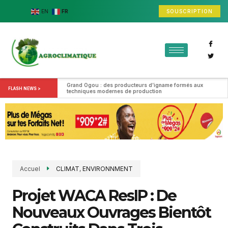
SOUSCRIPTION
EN
FR
Grand Ogou : des producteurs d’igname formés aux 
FLASH NEWS >
techniques modernes de production
Accuel
CLIMAT
,
ENVIRONNMENT
Projet WACA ResIP : De
Nouveaux Ouvrages Bientôt