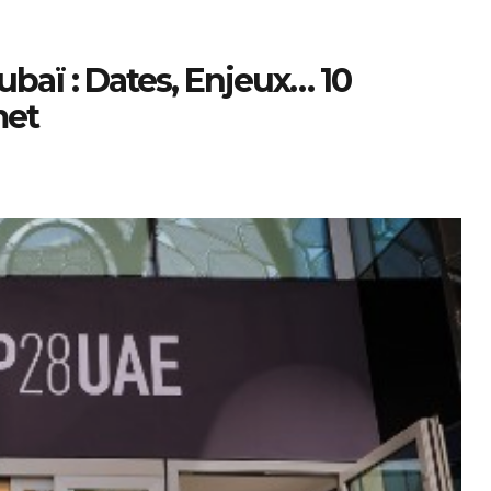
baï : Dates, Enjeux… 10
met