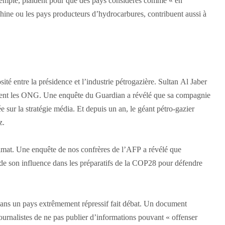
mple, plaident pour que des pays considérés comme « en
ine ou les pays producteurs d’hydrocarbures, contribuent aussi à
ité entre la présidence et l’industrie pétrogazière. Sultan Al Jaber
ient les ONG. Une enquête du Guardian a révélé que sa compagnie
ée sur la stratégie média. Et depuis un an, le géant pétro-gazier
z.
limat. Une enquête de nos confrères de l’AFP a révélé que
 de son influence dans les préparatifs de la COP28 pour défendre
dans un pays extrêmement répressif fait débat. Un document
urnalistes de ne pas publier d’informations pouvant « offenser