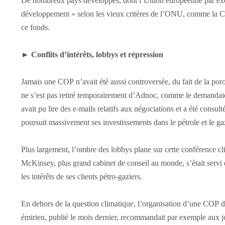
De nombreux pays développés, dont l’Union européenne par exe
développement » selon les vieux critères de l’ONU, comme la Ch
ce fonds.
►
Conflits d’intérêts, lobbys et répression
Jamais une COP n’avait été aussi controversée, du fait de la poros
ne s’est pas retiré temporairement d’Adnoc, comme le demanda
avait pu lire des e-mails relatifs aux négociations et a été consult
poursuit massivement ses investissements dans le pétrole et le ga
Plus largement, l’ombre des lobbys plane sur cette conférence c
McKinsey, plus grand cabinet de conseil au monde, s’était servi
les intérêts de ses clients pétro-gaziers.
En dehors de la question climatique, l’organisation d’une COP 
émirien, publié le mois dernier, recommandait par exemple aux jo