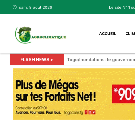
sam, 8 août 2026
Le site N° 1 s
ACCUEIL
CLI
FLASH NEWS >
Togo/Inondations: le gouvernem