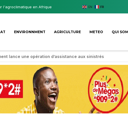
ur l'agroclimatique en Afrique
EN
FR
MAT
ENVIRONNMENT
AGRICULTURE
METEO
QUI SO
ent lance une opération d’assistance aux sinistrés