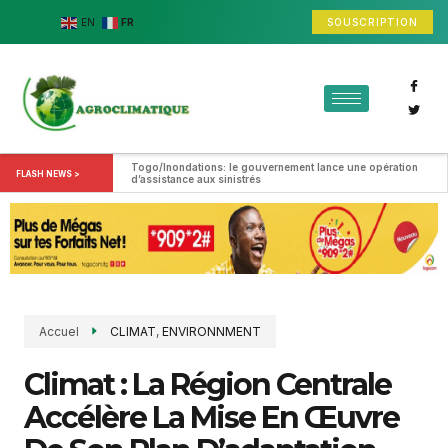
SOUSCRIPTION
EN
FR
Togo/Inondations: le gouvernement lance une opération 
FLASH NEWS >
d’assistance aux sinistrés
Accuel
CLIMAT
,
ENVIRONNMENT
Climat : La Région Centrale
Accélère La Mise En Œuvre