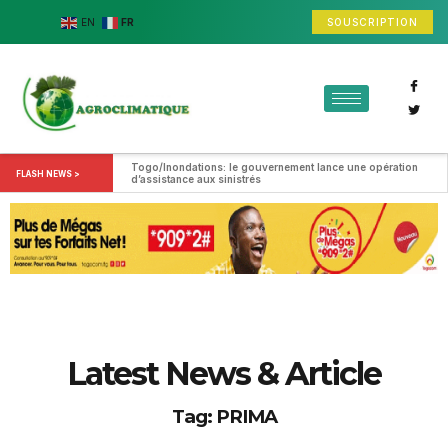
SOUSCRIPTION
EN
FR
Togo/Inondations: le gouvernement lance une opération 
FLASH NEWS >
d’assistance aux sinistrés
Latest News & Article
Tag: PRIMA