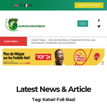
SOUSCRIPTION
EN
FR
Grand Ogou : des producteurs d’igname formés aux 
FLASH NEWS >
techniques modernes de production
Latest News & Article
Tag: Katari Foli-Bazi