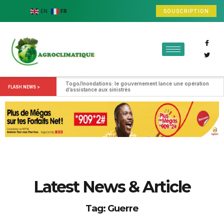
SOUSCRIPTION
EN
FR
Togo/Inondations: le gouvernement lance une opération 
FLASH NEWS >
d’assistance aux sinistrés
Latest News & Article
Tag: Guerre