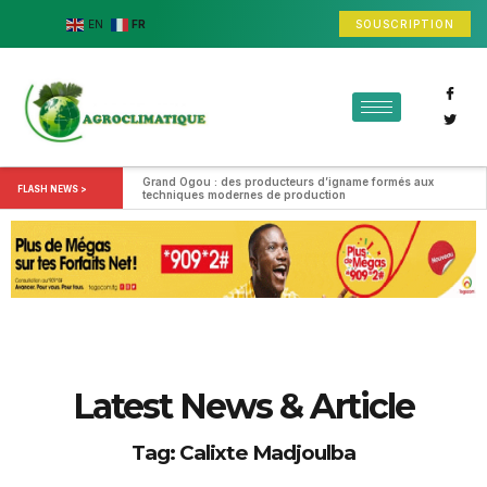
SOUSCRIPTION
EN
FR
Grand Ogou : des producteurs d’igname formés aux 
FLASH NEWS >
techniques modernes de production
Latest News & Article
Tag: Calixte Madjoulba