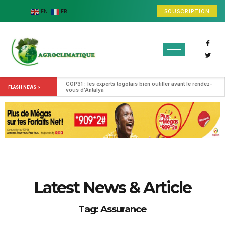
SOUSCRIPTION
EN
FR
COP31 : les experts togolais bien outiller avant le rendez-
FLASH NEWS >
vous d’Antalya
Latest News & Article
Tag: Assurance