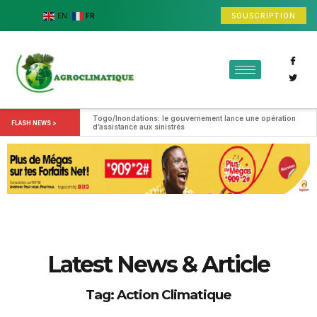
SOUSCRIPTION
EN
FR
Togo/Inondations: le gouvernement lance une opération 
FLASH NEWS >
d’assistance aux sinistrés
Latest News & Article
Tag: Action Climatique