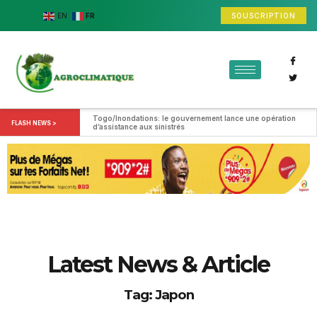
SOUSCRIPTION
EN
FR
Togo/Inondations: le gouvernement lance une opération 
FLASH NEWS >
d’assistance aux sinistrés
Latest News & Article
Tag: Japon