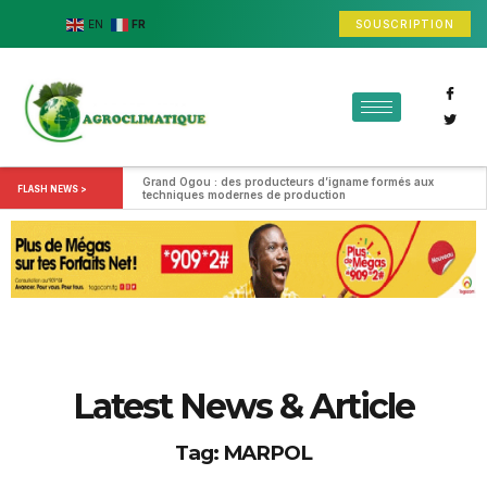
SOUSCRIPTION
EN
FR
Grand Ogou : des producteurs d’igname formés aux 
FLASH NEWS >
techniques modernes de production
Latest News & Article
Tag: MARPOL