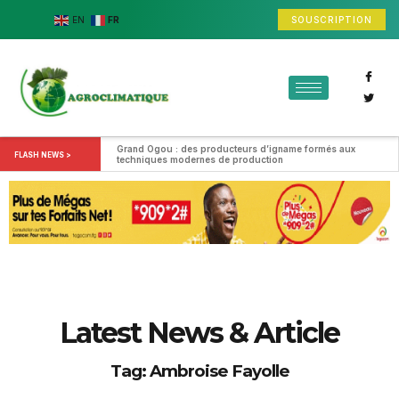
SOUSCRIPTION
EN
FR
Grand Ogou : des producteurs d’igname formés aux 
FLASH NEWS >
techniques modernes de production
Latest News & Article
Tag: Ambroise Fayolle