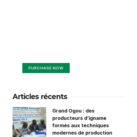
Create a new
perspective on life
Your Ads Here (365 x 270 area)
PURCHASE NOW
Articles récents
Grand Ogou : des
producteurs d’igname
formés aux techniques
modernes de production