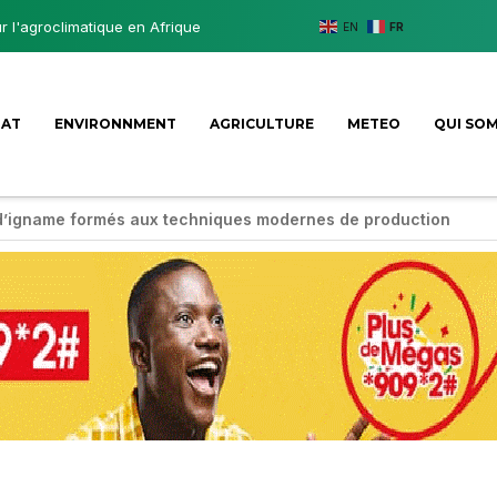
ur l'agroclimatique en Afrique
EN
FR
MAT
ENVIRONNMENT
AGRICULTURE
METEO
QUI SO
d’igname formés aux techniques modernes de production