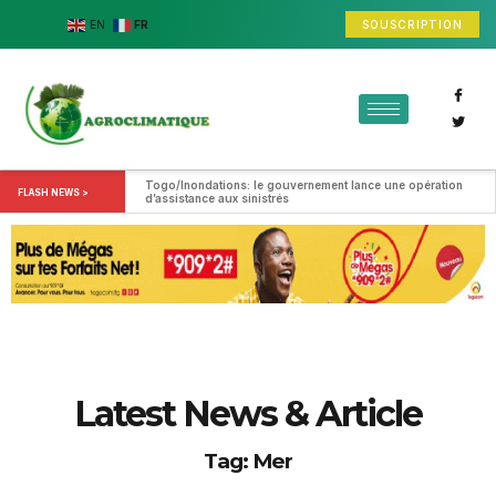
SOUSCRIPTION
EN
FR
Togo/Inondations: le gouvernement lance une opération 
FLASH NEWS >
d’assistance aux sinistrés
Latest News & Article
Tag: Mer